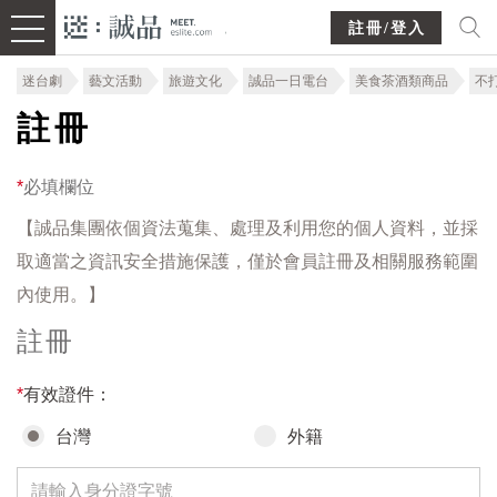
註冊/登入
迷台劇
藝文活動
旅遊文化
誠品一日電台
美食茶酒類商品
不
註冊
*
必填欄位
【誠品集團依個資法蒐集、處理及利用您的個人資料，並採
取適當之資訊安全措施保護，僅於會員註冊及相關服務範圍
內使用。】
註冊
*
有效證件：
台灣
外籍