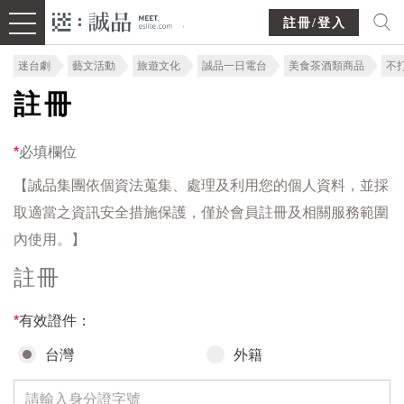
註冊/登入
迷台劇
藝文活動
旅遊文化
誠品一日電台
美食茶酒類商品
不
註冊
*
必填欄位
【誠品集團依個資法蒐集、處理及利用您的個人資料，並採
取適當之資訊安全措施保護，僅於會員註冊及相關服務範圍
內使用。】
註冊
*
有效證件：
台灣
外籍