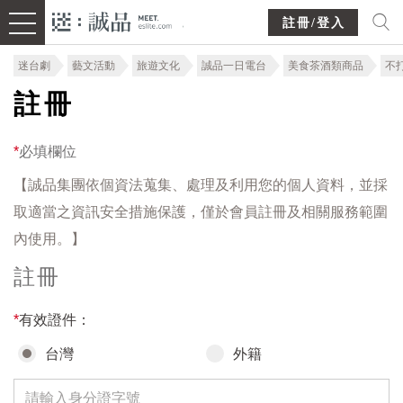
註冊/登入
迷台劇
藝文活動
旅遊文化
誠品一日電台
美食茶酒類商品
不
註冊
*
必填欄位
【誠品集團依個資法蒐集、處理及利用您的個人資料，並採
取適當之資訊安全措施保護，僅於會員註冊及相關服務範圍
內使用。】
註冊
*
有效證件：
台灣
外籍