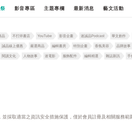
漫祭
影音專區
主題專欄
最新消息
藝文活動
商品
不打烊書店
YouTube
影音企畫
迷誠品Podcast
華文創作
誠品線上優惠
嚴選商品
編輯書房
特別企畫
香氛美容
品牌故事
閱讀文化
人物故事
迷電影
服飾配件
編輯精選
雜誌新訊
手
，並採取適當之資訊安全措施保護，僅於會員註冊及相關服務範