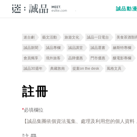
誠品動
迷台劇
藝文活動
旅遊文化
誠品一日電台
美食茶酒類
誠品新聞
誠品專欄
誠品講堂
誠品選書
赫斯特專欄
會員獨享
境外旅客
品牌優惠
門市優惠
釀電影專欄
誠品30週年
典藏敦南
提案on the desk
風格文具
註冊
*
必填欄位
【誠品集團依個資法蒐集、處理及利用您的個人資料