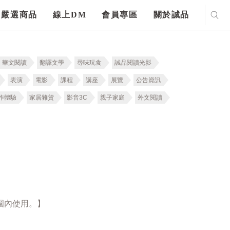
嚴選商品
線上DM
會員專區
關於誠品
華文閱讀
翻譯文學
尋味玩食
誠品閱讀光影
表演
電影
課程
講座
展覽
公告資訊
作體驗
家居雜貨
影音3C
親子家庭
外文閱讀
圍內使用。】