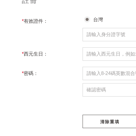
註冊
台灣
*
有效證件：
*
西元生日：
*
密碼：