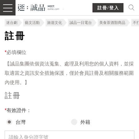
註冊/登入
迷台劇
藝文活動
旅遊文化
誠品一日電台
美食茶酒類商品
不
註冊
*
必填欄位
【誠品集團依個資法蒐集、處理及利用您的個人資料，並採
取適當之資訊安全措施保護，僅於會員註冊及相關服務範圍
內使用。】
註冊
*
有效證件：
台灣
外籍