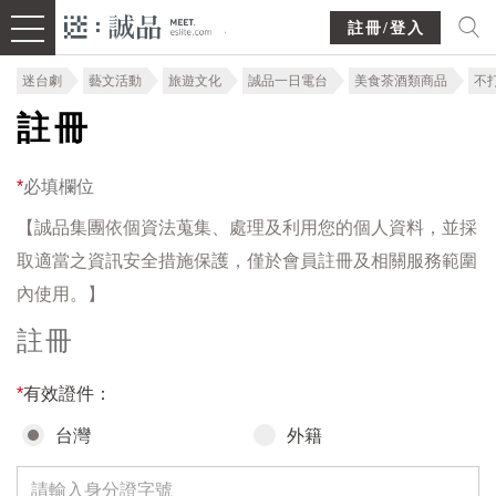
註冊/登入
迷台劇
藝文活動
旅遊文化
誠品一日電台
美食茶酒類商品
不
註冊
*
必填欄位
【誠品集團依個資法蒐集、處理及利用您的個人資料，並採
取適當之資訊安全措施保護，僅於會員註冊及相關服務範圍
內使用。】
註冊
*
有效證件：
台灣
外籍