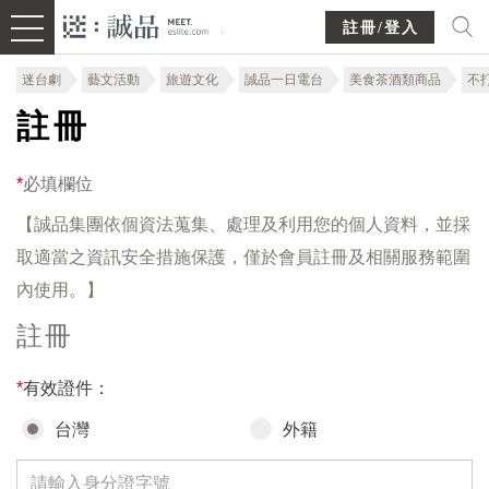
註冊/登入
迷台劇
藝文活動
旅遊文化
誠品一日電台
美食茶酒類商品
不
註冊
*
必填欄位
【誠品集團依個資法蒐集、處理及利用您的個人資料，並採
取適當之資訊安全措施保護，僅於會員註冊及相關服務範圍
內使用。】
註冊
*
有效證件：
台灣
外籍