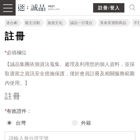
註冊/登入
迷台劇
藝文活動
旅遊文化
誠品一日電台
美食茶酒類商品
不
註冊
*
必填欄位
【誠品集團依個資法蒐集、處理及利用您的個人資料，並採
取適當之資訊安全措施保護，僅於會員註冊及相關服務範圍
內使用。】
註冊
*
有效證件：
台灣
外籍