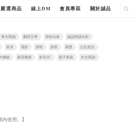
嚴選商品
線上DM
會員專區
關於誠品
華文閱讀
翻譯文學
尋味玩食
誠品閱讀光影
表演
電影
課程
講座
展覽
公告資訊
作體驗
家居雜貨
影音3C
親子家庭
外文閱讀
圍內使用。】