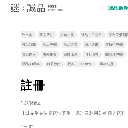
誠品動
迷台劇
藝文活動
旅遊文化
誠品一日電台
美食茶酒類
誠品新聞
誠品專欄
誠品講堂
誠品選書
赫斯特專欄
會員獨享
境外旅客
品牌優惠
門市優惠
釀電影專欄
誠品30週年
典藏敦南
提案on the desk
風格文具
註冊
*
必填欄位
【誠品集團依個資法蒐集、處理及利用您的個人資料