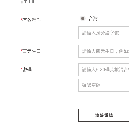
註冊
台灣
*
有效證件：
*
西元生日：
*
密碼：