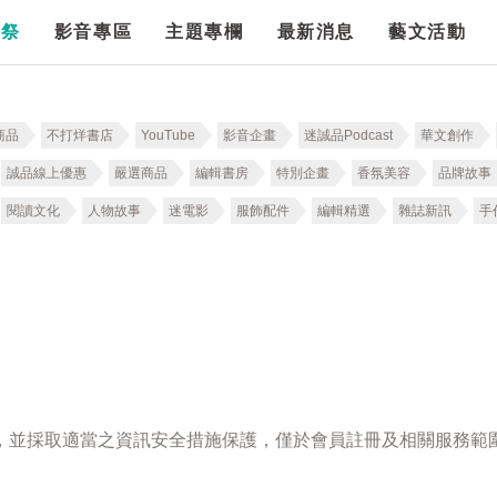
漫祭
影音專區
主題專欄
最新消息
藝文活動
商品
不打烊書店
YouTube
影音企畫
迷誠品Podcast
華文創作
誠品線上優惠
嚴選商品
編輯書房
特別企畫
香氛美容
品牌故事
閱讀文化
人物故事
迷電影
服飾配件
編輯精選
雜誌新訊
手
，並採取適當之資訊安全措施保護，僅於會員註冊及相關服務範