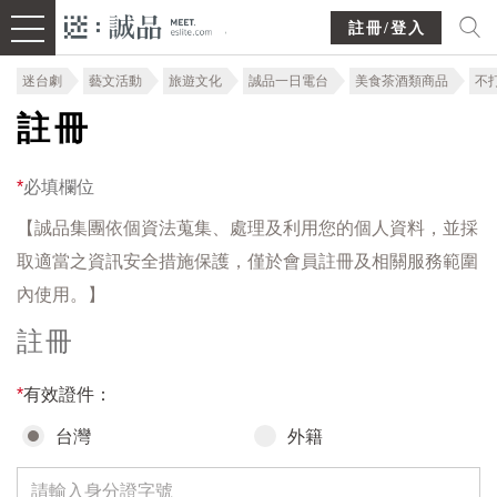
註冊/登入
迷台劇
藝文活動
旅遊文化
誠品一日電台
美食茶酒類商品
不
註冊
*
必填欄位
【誠品集團依個資法蒐集、處理及利用您的個人資料，並採
取適當之資訊安全措施保護，僅於會員註冊及相關服務範圍
內使用。】
註冊
*
有效證件：
台灣
外籍