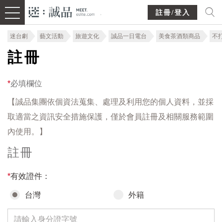
註冊/登入
迷台劇
藝文活動
旅遊文化
誠品一日電台
美食茶酒類商品
不
註冊
*
必填欄位
【誠品集團依個資法蒐集、處理及利用您的個人資料，並採
取適當之資訊安全措施保護，僅於會員註冊及相關服務範圍
內使用。】
註冊
*
有效證件：
台灣
外籍