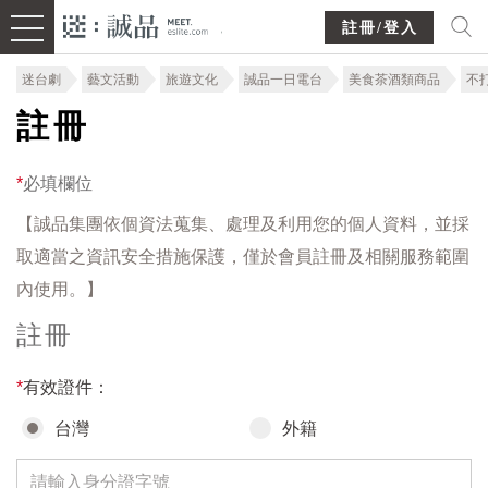
註冊/登入
迷台劇
藝文活動
旅遊文化
誠品一日電台
美食茶酒類商品
不
註冊
*
必填欄位
【誠品集團依個資法蒐集、處理及利用您的個人資料，並採
取適當之資訊安全措施保護，僅於會員註冊及相關服務範圍
內使用。】
註冊
*
有效證件：
台灣
外籍