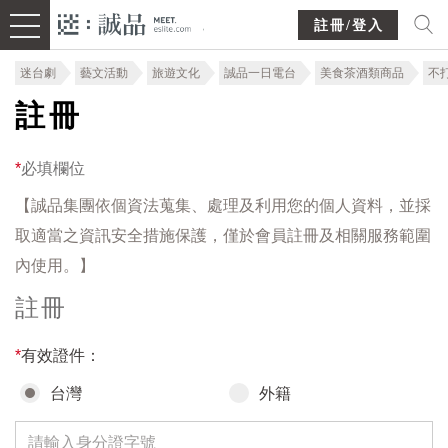
註冊/登入
迷台劇
藝文活動
旅遊文化
誠品一日電台
美食茶酒類商品
不
註冊
*
必填欄位
【誠品集團依個資法蒐集、處理及利用您的個人資料，並採
取適當之資訊安全措施保護，僅於會員註冊及相關服務範圍
內使用。】
註冊
*
有效證件：
台灣
外籍