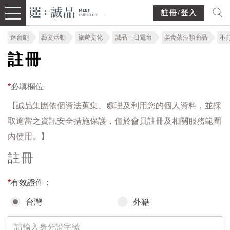
註冊/登入
迷台劇
藝文活動
旅遊文化
誠品一日電台
美食茶酒類商品
不
註冊
*
必填欄位
【誠品集團依個資法蒐集、處理及利用您的個人資料，並採
取適當之資訊安全措施保護，僅於會員註冊及相關服務範圍
內使用。】
註冊
*
有效證件：
台灣
外籍