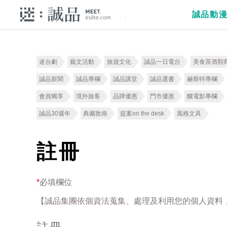
誠品動
迷台劇
藝文活動
旅遊文化
誠品一日電台
美食茶酒類
誠品新聞
誠品專欄
誠品講堂
誠品選書
赫斯特專欄
會員獨享
境外旅客
品牌優惠
門市優惠
釀電影專欄
誠品30週年
典藏敦南
提案on the desk
風格文具
註冊
*
必填欄位
【誠品集團依個資法蒐集、處理及利用您的個人資料