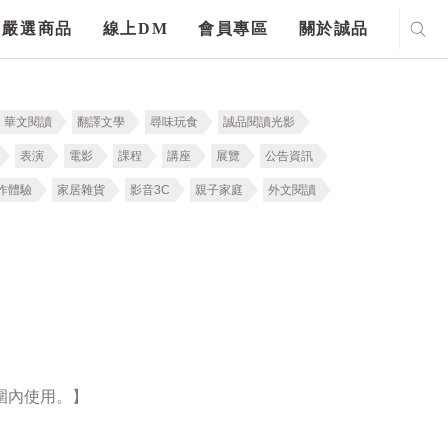
嚴選商品
線上DM
會員專區
關於誠品
華文閱讀
翻譯文學
尋味玩食
誠品閱讀光影
表演
電影
課程
講座
展覽
公告資訊
作體驗
家居雜貨
影音3C
親子家庭
外文閱讀
圍內使用。】