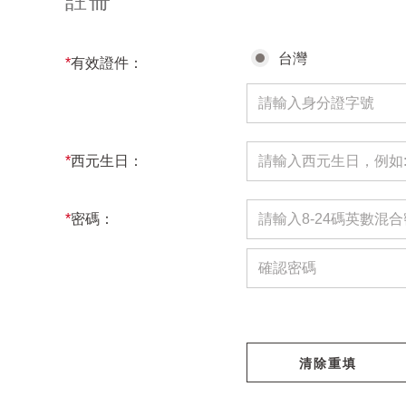
註冊
台灣
*
有效證件：
*
西元生日：
*
密碼：