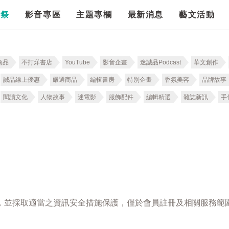
漫祭
影音專區
主題專欄
最新消息
藝文活動
商品
不打烊書店
YouTube
影音企畫
迷誠品Podcast
華文創作
誠品線上優惠
嚴選商品
編輯書房
特別企畫
香氛美容
品牌故事
閱讀文化
人物故事
迷電影
服飾配件
編輯精選
雜誌新訊
手
，並採取適當之資訊安全措施保護，僅於會員註冊及相關服務範