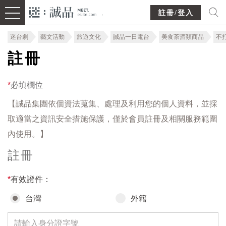
註冊/登入
迷台劇
藝文活動
旅遊文化
誠品一日電台
美食茶酒類商品
不
註冊
*
必填欄位
【誠品集團依個資法蒐集、處理及利用您的個人資料，並採
取適當之資訊安全措施保護，僅於會員註冊及相關服務範圍
內使用。】
註冊
*
有效證件：
台灣
外籍