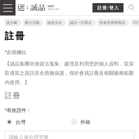
註冊/登入
迷台劇
藝文活動
旅遊文化
誠品一日電台
美食茶酒類商品
不
註冊
*
必填欄位
【誠品集團依個資法蒐集、處理及利用您的個人資料，並採
取適當之資訊安全措施保護，僅於會員註冊及相關服務範圍
內使用。】
註冊
*
有效證件：
台灣
外籍