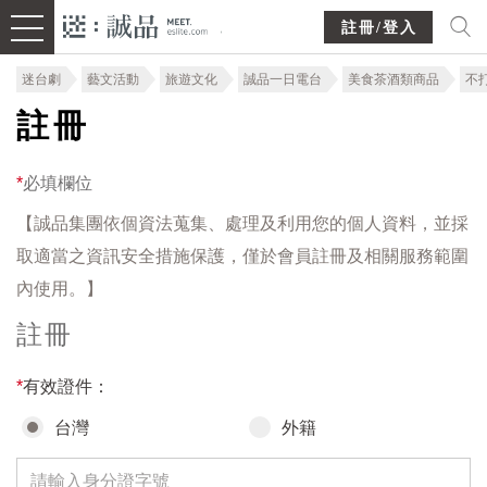
註冊/登入
迷台劇
藝文活動
旅遊文化
誠品一日電台
美食茶酒類商品
不
註冊
*
必填欄位
【誠品集團依個資法蒐集、處理及利用您的個人資料，並採
取適當之資訊安全措施保護，僅於會員註冊及相關服務範圍
內使用。】
註冊
*
有效證件：
台灣
外籍