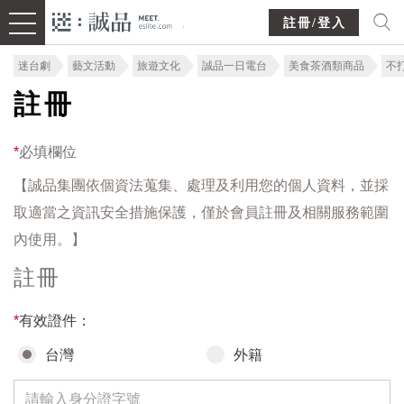
註冊/登入
迷台劇
藝文活動
旅遊文化
誠品一日電台
美食茶酒類商品
不
註冊
*
必填欄位
【誠品集團依個資法蒐集、處理及利用您的個人資料，並採
取適當之資訊安全措施保護，僅於會員註冊及相關服務範圍
內使用。】
註冊
*
有效證件：
台灣
外籍