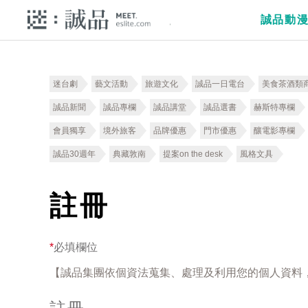
誠品動
迷台劇
藝文活動
旅遊文化
誠品一日電台
美食茶酒類
誠品新聞
誠品專欄
誠品講堂
誠品選書
赫斯特專欄
會員獨享
境外旅客
品牌優惠
門市優惠
釀電影專欄
誠品30週年
典藏敦南
提案on the desk
風格文具
註冊
*
必填欄位
【誠品集團依個資法蒐集、處理及利用您的個人資料