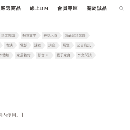
嚴選商品
線上DM
會員專區
關於誠品
華文閱讀
翻譯文學
尋味玩食
誠品閱讀光影
表演
電影
課程
講座
展覽
公告資訊
作體驗
家居雜貨
影音3C
親子家庭
外文閱讀
圍內使用。】