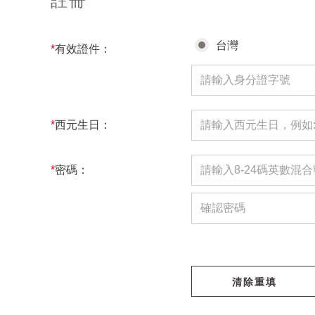
註冊
台灣
*
有效證件：
*
西元生日：
*
密碼：