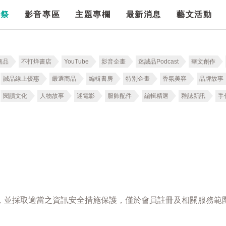
漫祭
影音專區
主題專欄
最新消息
藝文活動
商品
不打烊書店
YouTube
影音企畫
迷誠品Podcast
華文創作
誠品線上優惠
嚴選商品
編輯書房
特別企畫
香氛美容
品牌故事
閱讀文化
人物故事
迷電影
服飾配件
編輯精選
雜誌新訊
手
，並採取適當之資訊安全措施保護，僅於會員註冊及相關服務範