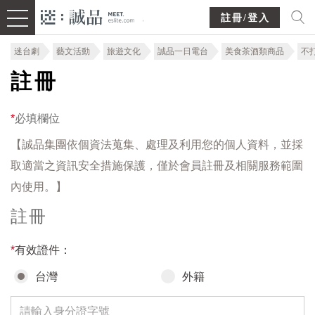
註冊/登入
迷台劇
藝文活動
旅遊文化
誠品一日電台
美食茶酒類商品
不
註冊
*
必填欄位
【誠品集團依個資法蒐集、處理及利用您的個人資料，並採
取適當之資訊安全措施保護，僅於會員註冊及相關服務範圍
內使用。】
註冊
*
有效證件：
台灣
外籍