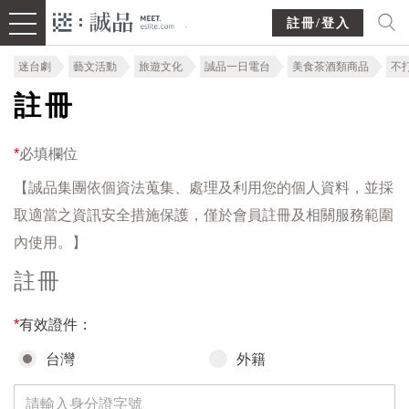
註冊/登入
迷台劇
藝文活動
旅遊文化
誠品一日電台
美食茶酒類商品
不
註冊
*
必填欄位
【誠品集團依個資法蒐集、處理及利用您的個人資料，並採
取適當之資訊安全措施保護，僅於會員註冊及相關服務範圍
內使用。】
註冊
*
有效證件：
台灣
外籍