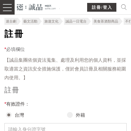
註冊/登入
迷台劇
藝文活動
旅遊文化
誠品一日電台
美食茶酒類商品
不
註冊
*
必填欄位
【誠品集團依個資法蒐集、處理及利用您的個人資料，並採
取適當之資訊安全措施保護，僅於會員註冊及相關服務範圍
內使用。】
註冊
*
有效證件：
台灣
外籍