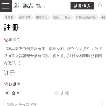
註冊/登入
迷台劇
藝文活動
旅遊文化
誠品一日電台
美食茶酒類商品
不
註冊
*
必填欄位
【誠品集團依個資法蒐集、處理及利用您的個人資料，並採
取適當之資訊安全措施保護，僅於會員註冊及相關服務範圍
內使用。】
註冊
*
有效證件：
台灣
外籍