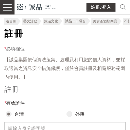
註冊/登入
迷台劇
藝文活動
旅遊文化
誠品一日電台
美食茶酒類商品
不
註冊
*
必填欄位
【誠品集團依個資法蒐集、處理及利用您的個人資料，並採
取適當之資訊安全措施保護，僅於會員註冊及相關服務範圍
內使用。】
註冊
*
有效證件：
台灣
外籍