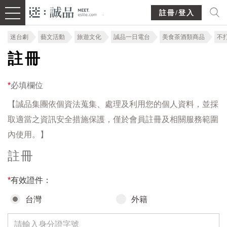
註冊/登入
迷台劇
藝文活動
旅遊文化
誠品一日電台
美食茶酒類商品
不
註冊
*
必填欄位
【誠品集團依個資法蒐集、處理及利用您的個人資料，並採
取適當之資訊安全措施保護，僅於會員註冊及相關服務範圍
內使用。】
註冊
*
有效證件：
台灣
外籍