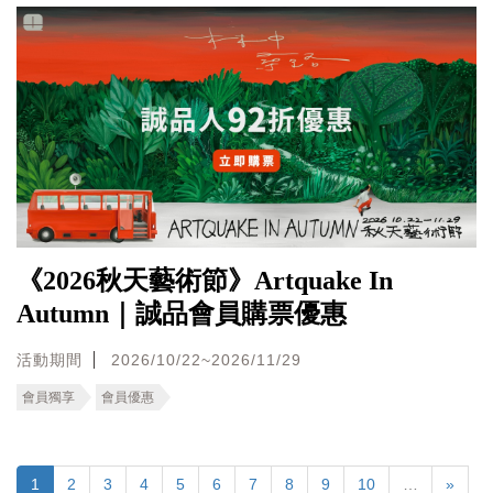
《2026秋天藝術節》Artquake In
Autumn｜誠品會員購票優惠
活動期間
2026/10/22~2026/11/29
會員獨享
會員優惠
1
2
3
4
5
6
7
8
9
10
…
»