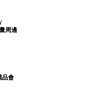
Y
限量周邊
誠品會