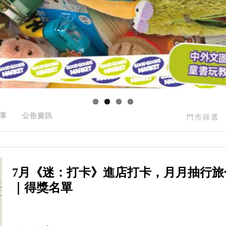
享
公告資訊
門市篩選
7月《迷：打卡》進店打卡，月月抽行旅
｜得獎名單