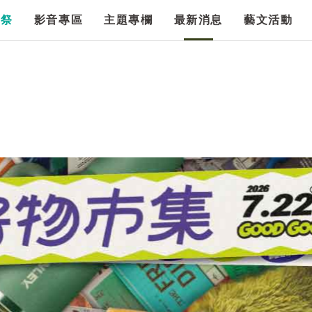
漫祭
影音專區
主題專欄
最新消息
藝文活動