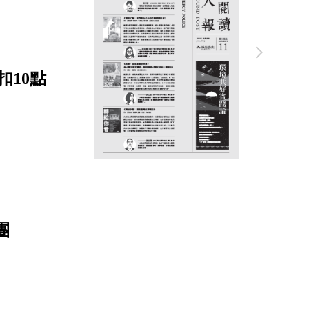
扣10點
團