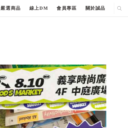
嚴選商品
線上DM
會員專區
關於誠品