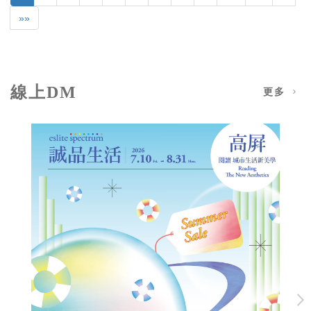
»»
線上DM
更多