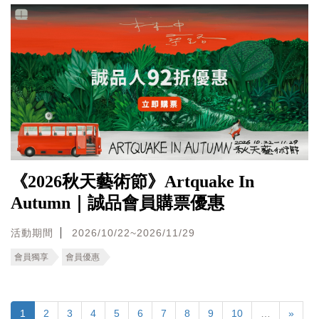
《2026秋天藝術節》Artquake In
Autumn｜誠品會員購票優惠
活動期間
2026/10/22~2026/11/29
會員獨享
會員優惠
1
2
3
4
5
6
7
8
9
10
…
»