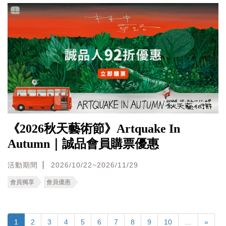
《2026秋天藝術節》Artquake In
Autumn｜誠品會員購票優惠
活動期間
2026/10/22~2026/11/29
會員獨享
會員優惠
1
2
3
4
5
6
7
8
9
10
…
»