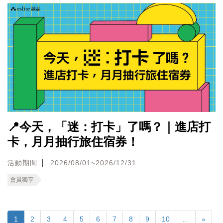
📍今天，「迷：打卡」了嗎？｜進店打
卡，月月抽行旅住宿券！
活動期間
2026/08/01~2026/12/31
會員獨享
1
2
3
4
5
6
7
8
9
10
…
»