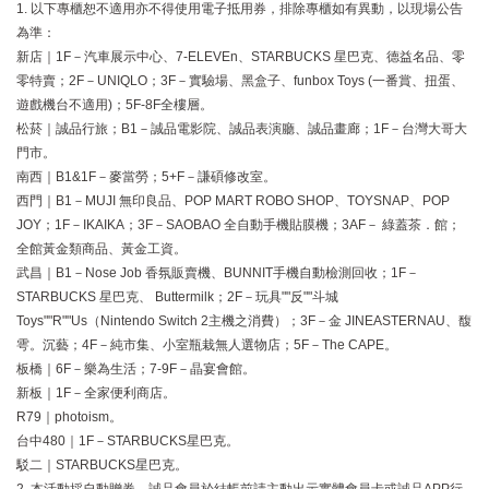
1. 以下專櫃恕不適用亦不得使用電子抵用券，排除專櫃如有異動，以現場公告
為準：
新店｜1F－汽車展示中心、7-ELEVEn、STARBUCKS 星巴克、德益名品、零
零特賣；2F－UNIQLO；3F－實驗場、黑盒子、funbox Toys (一番賞、扭蛋、
遊戲機台不適用)；5F-8F全樓層。
松菸｜誠品行旅；B1－誠品電影院、誠品表演廳、誠品畫廊；1F－台灣大哥大
門市。
南西｜B1&1F－麥當勞；5+F－謙碩修改室。
西門｜B1－MUJI 無印良品、POP MART ROBO SHOP、TOYSNAP、POP
JOY；1F－IKAIKA；3F－SAOBAO 全⾃動⼿機貼膜機；3AF－ 綠蓋茶．館；
全館黃⾦類商品、黃⾦⼯資。
武昌｜B1－Nose Job 香氛販賣機、BUNNIT手機自動檢測回收；1F－
STARBUCKS 星巴克、 Buttermilk；2F－玩具""反""⽃城
Toys""R""Us（Nintendo Switch 2主機之消費）；3F－⾦ JINEASTERNAU、馥
雩。沉藝；4F－純市集、小室瓶栽無人選物店；5F－The CAPE。
板橋｜6F－樂為生活；7-9F－晶宴會館。
新板｜1F－全家便利商店。
R79｜photoism。
台中480｜1F－STARBUCKS星巴克。
駁二｜STARBUCKS星巴克。
2. 本活動採自動贈券，誠品會員於結帳前請主動出示實體會員卡或誠品APP行