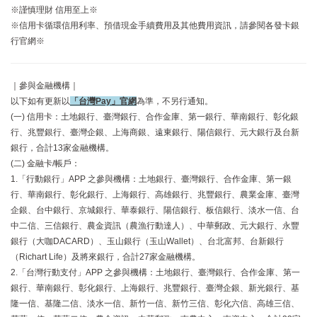
※謹慎理財 信用至上※
※信用卡循環信用利率、預借現金手續費用及其他費用資訊，請參閱各發卡銀
行官網※
｜參與金融機構｜
以下如有更新以
「台灣Pay」官網
為準，不另行通知。
(一) 信用卡：土地銀行、臺灣銀行、合作金庫、第一銀行、華南銀行、彰化銀
行、兆豐銀行、臺灣企銀、上海商銀、遠東銀行、陽信銀行、元大銀行及台新
銀行，合計13家金融機構。
(二) 金融卡/帳戶：
1.「行動銀行」APP 之參與機構：土地銀行、臺灣銀行、合作金庫、第一銀
行、華南銀行、彰化銀行、上海銀行、高雄銀行、兆豐銀行、農業金庫、臺灣
企銀、台中銀行、京城銀行、華泰銀行、陽信銀行、板信銀行、淡水一信、台
中二信、三信銀行、農金資訊（農漁行動達人）、中華郵政、元大銀行、永豐
銀行（大咖DACARD）、玉山銀行（玉山Wallet）、台北富邦、台新銀行
（Richart Life）及將來銀行，合計27家金融機構。
2.「台灣行動支付」APP 之參與機構：土地銀行、臺灣銀行、合作金庫、第一
銀行、華南銀行、彰化銀行、上海銀行、兆豐銀行、臺灣企銀、新光銀行、基
隆一信、基隆二信、淡水一信、新竹一信、新竹三信、彰化六信、高雄三信、