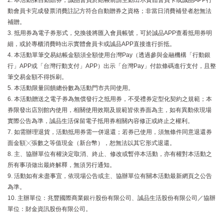
動會員卡完成發票消費註記方符合自動贈券之資格；非當日消費補登者恕無法
補贈。
3. 抵用券為電子券形式，兌換後將匯入會員帳號，可於誠品APP查看抵用券明
細，或於專櫃消費時出示實體會員卡或誠品APP直接進行折抵。
4. 本活動單筆交易結帳金額須全額使用台灣Pay（透過參與金融機構「行動銀
行」APP或「台灣行動支付」APP）出示「台灣Pay」付款條碼進行支付，且整
筆交易金額不得拆刷。
5. 本活動限量回饋總份數為活動門市共同使用。
6. 本活動贈送之電子券為無償發行之抵用券，不受禮券定型化契約之規範；本
券限發出店別館內使用，相關使用效期及規範皆依券面為主，如有異動依現場
實際公告為準，誠品生活保留電子抵用券相關內容修正或終止之權利。
7. 如需辦理退貨，活動抵用券需一併退還；若券已使用，須無條件同意退還券
面金額╳張數之等值現金（新台幣），恕無法以其它形式退還。
8. 主、協辦單位有權決定取消、終止、修改或暫停本活動，亦有權對本活動之
所有事項做出最終解釋，無須另行通知。
9. 活動如有未盡事宜，依現場公告或主、協辦單位有關本活動最新網頁之公告
為準。
10. 主辦單位：兆豐國際商業銀行股份有限公司、誠品生活股份有限公司／協辦
單位：財金資訊股份有限公司。