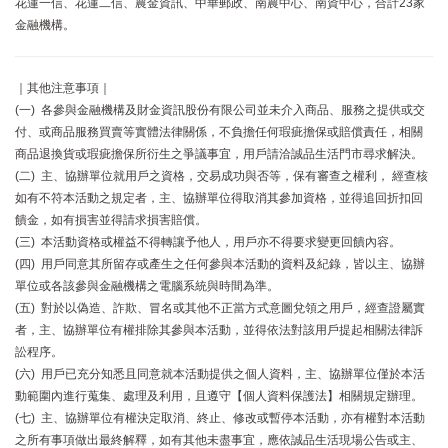
花蓮一信、花蓮二信、農金資訊、中華郵政、南農中心、南資中心，合計23家
金融機構。
｜其他注意事項｜
(一) 各參與金融機構及財金資訊股份有限公司並未介入商品、服務之提供或交
付、或商品服務買賣等實體法律關係，不負擔任何瑕疵擔保或賠償責任，相關
商品退換貨或瑕疵擔保所衍生之爭議事宜，用戶請洽誠品生活門市尋求解決。
(二) 主、協辦單位就用戶之資格，交易成功與否等，保有審查之權利， 經查核
如有不符本活動之規定者，主、協辦單位得取消其參加資格，並得追回折扣回
饋金，如有損害並得請求損害賠償。
(三) 本活動資格或權益不得轉讓予他人，用戶亦不得要求變更回饋內容。
(四) 用戶同意其所留存或產生之任何參與本活動的資料及紀錄，皆以主、協辦
單位或各該參與金融機構之電腦系統與時間為準。
(五) 對於以偽造、詐欺、冒名或其他不正當方式意圖兌領之用戶，經查證屬實
者，主、協辦單位有權排除其參與本活動，並得依法對該用戶提起相關法律訴
訟程序。
(六) 用戶已充分知悉且同意就本活動提供之個人資料，主、協辦單位僅於本活
動範圍內進行蒐集、處理及利用，且遵守【個人資料保護法】相關規定辦理。
(七) 主、協辦單位有權決定取消、終止、修改或暫停本活動，亦有權對本活動
之所有事項做出最終解釋，如有其他未盡事宜，應依誠品生活現場公告或主、