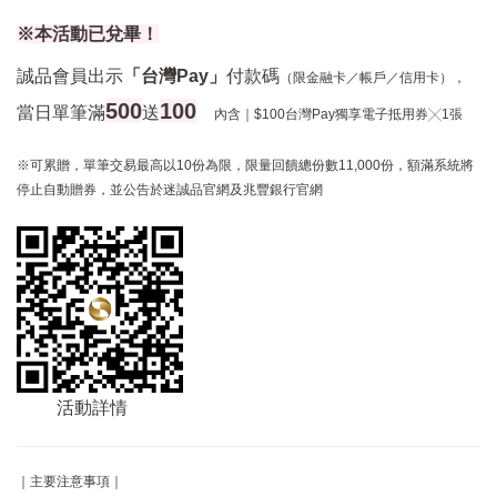
※本活動已兌畢！
誠品會員出示
「台灣Pay」
付款碼
（限金融卡／帳戶／信用卡），
500
100
當日單筆滿
送
內含｜$100台灣Pay獨享電子抵用券╳1張
※可累贈，單筆交易最高以10份為限，限量回饋總份數11,000份，額滿系統將
停止自動贈券，並公告於迷誠品官網及兆豐銀行官網
活動詳情
｜主要注意事項｜