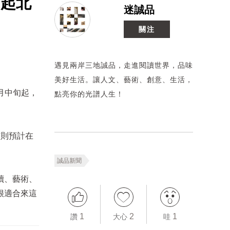
旬起北
迷誠品
關注
遇見兩岸三地誠品，走進閱讀世界，品味
美好生活。讓人文、藝術、創意、生活，
月中旬起，
點亮你的光譜人生！
市則預計在
誠品新聞
讀、藝術、
很適合來這
1
2
1
讚
大心
哇