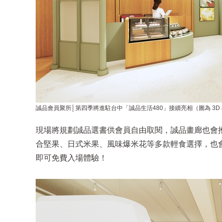
誠品會員聚所│第四季將進駐台中「誠品生活480」接續亮相（圖為 3D
現場將規劃誠品選書供會員自由取閱，誠品畫廊也會
合堅果、日式米果、風味爆米花等多款輕食選擇，也
即可免費入場體驗！