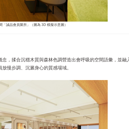
間「誠品會員聚所」（圖為 3D 模擬示意圖）
概念，揉合沉穩木質與森林色調營造出會呼吸的空間語彙，並融
員放慢步調、沉澱身心的質感場域。