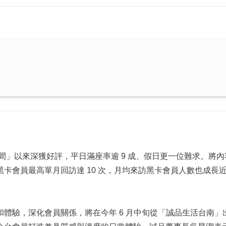
卡專屬餐飲空間」以來深獲好評，平日滿座率逾 9 成、假日更一位難求。將
會員最高單月回訪達 10 次，月均來訪黑卡會員人數也成長近 
體驗，深化會員關係，將在今年 6 月中旬從「誠品生活台南」