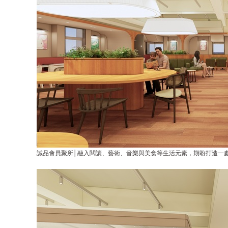
誠品會員聚所│融入閱讀、藝術、音樂與美食等生活元素，期盼打造一處