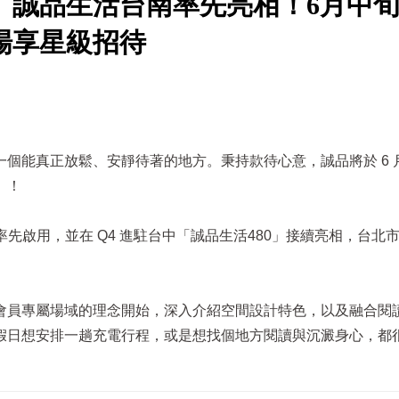
」誠品生活台南率先亮相！6月中
場享星級招待
個能真正放鬆、安靜待著的地方。秉持款待心意，誠品將於 6 
」！
率先啟用，並在 Q4 進駐台中「誠品生活480」接續亮相，台北
會員專屬場域的理念開始，深入介紹空間設計特色，以及融合
閱
假日想安排一趟充電行程，或是想找個地方閱讀與沉澱身心，都