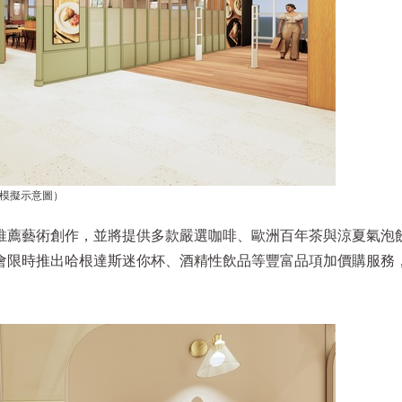
 模擬示意圖）
推薦藝術創作，並將提供多款嚴選咖啡、歐洲百年茶與涼夏氣泡
會限時推出哈根達斯迷你杯、酒精性飲品等豐富品項加價購服務