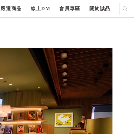
嚴選商品
線上DM
會員專區
關於誠品