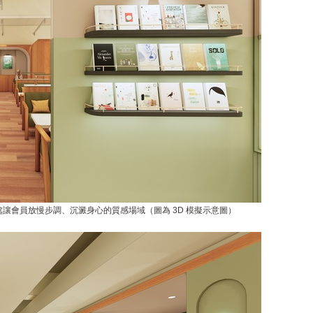
讓會員放慢步調、沉澱身心的質感場域（圖為 3D 模擬示意圖）