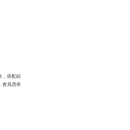
飲，搭配綜
，會員憑券