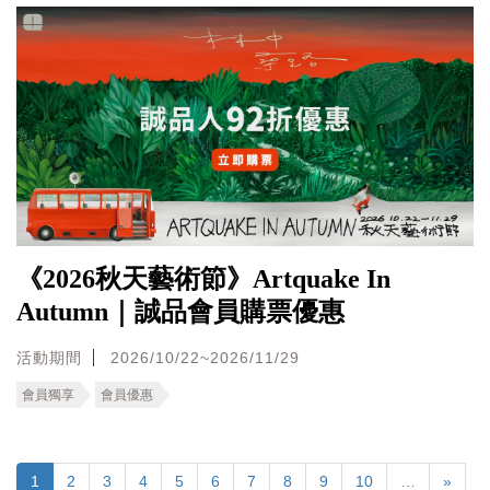
《2026秋天藝術節》Artquake In
Autumn｜誠品會員購票優惠
活動期間
2026/10/22~2026/11/29
會員獨享
會員優惠
1
2
3
4
5
6
7
8
9
10
…
»