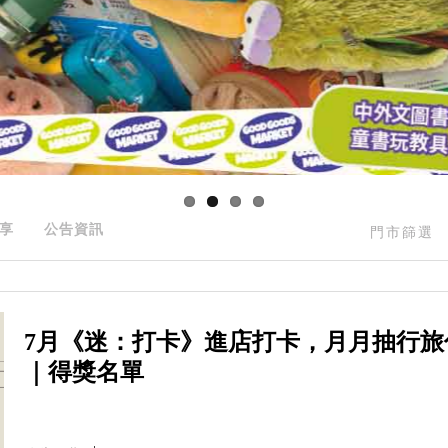
享
公告資訊
門市篩選
7月《迷：打卡》進店打卡，月月抽行旅
｜得獎名單