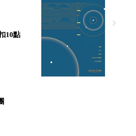
扣10點
團