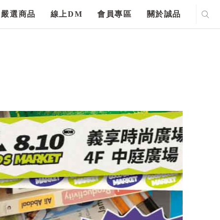
嚴選商品
線上DM
會員專區
關於誠品