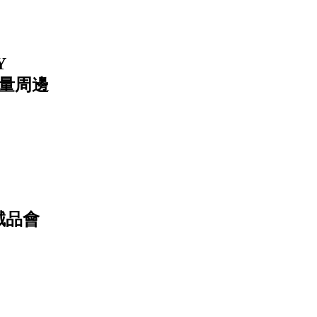
Y
限量周邊
誠品會