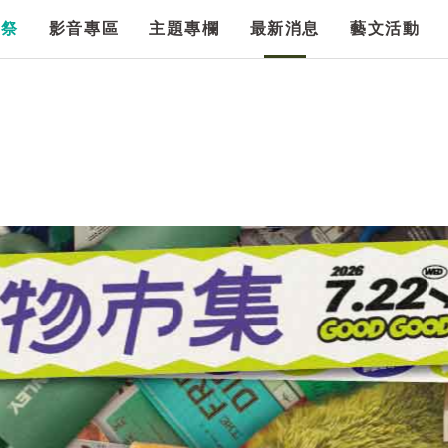
漫祭
影音專區
主題專欄
最新消息
藝文活動