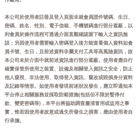
本公司於使用者註冊及登入頁面未就會員證件號碼、生日、
密碼、姓名、性別、電子信箱、手機號碼進行部分遮蔽，以
利會員於操作流程可透過介面直觀確認當下輸入之資訊無
誤；另因使用者需要輸入密碼登入後方能查看個人資料如會
員卡號、生日，且前述資料非屬支付工具等高風險資訊，故
本公司未於介面中就前述資訊進行部分遮蔽。使用者應自行
確實保管所使用之裝置、設備及相關登入資訊之安全，防止
他人窺視、非法使用、取得登入資訊、竄改或毀損身分資料
及記錄等情形。如使用者發現前述狀況發生，應立即通知本
平台停止相關服務並採取防範措施(包括但不限於暫停付
款、變更密碼等)，本平台將協助調查釐清冒用或盜用之事
實，惟若因使用者故意或過失所發生之損害，應由使用者自
行承擔。