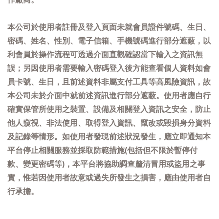
本公司於使用者註冊及登入頁面未就會員證件號碼、生日、
密碼、姓名、性別、電子信箱、手機號碼進行部分遮蔽，以
利會員於操作流程可透過介面直觀確認當下輸入之資訊無
誤；另因使用者需要輸入密碼登入後方能查看個人資料如會
員卡號、生日，且前述資料非屬支付工具等高風險資訊，故
本公司未於介面中就前述資訊進行部分遮蔽。使用者應自行
確實保管所使用之裝置、設備及相關登入資訊之安全，防止
他人窺視、非法使用、取得登入資訊、竄改或毀損身分資料
及記錄等情形。如使用者發現前述狀況發生，應立即通知本
平台停止相關服務並採取防範措施(包括但不限於暫停付
款、變更密碼等)，本平台將協助調查釐清冒用或盜用之事
實，惟若因使用者故意或過失所發生之損害，應由使用者自
行承擔。