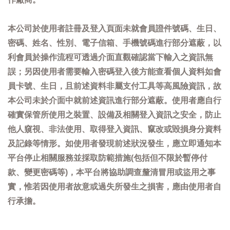
本公司於使用者註冊及登入頁面未就會員證件號碼、生日、
密碼、姓名、性別、電子信箱、手機號碼進行部分遮蔽，以
利會員於操作流程可透過介面直觀確認當下輸入之資訊無
誤；另因使用者需要輸入密碼登入後方能查看個人資料如會
員卡號、生日，且前述資料非屬支付工具等高風險資訊，故
本公司未於介面中就前述資訊進行部分遮蔽。使用者應自行
確實保管所使用之裝置、設備及相關登入資訊之安全，防止
他人窺視、非法使用、取得登入資訊、竄改或毀損身分資料
及記錄等情形。如使用者發現前述狀況發生，應立即通知本
平台停止相關服務並採取防範措施(包括但不限於暫停付
款、變更密碼等)，本平台將協助調查釐清冒用或盜用之事
實，惟若因使用者故意或過失所發生之損害，應由使用者自
行承擔。