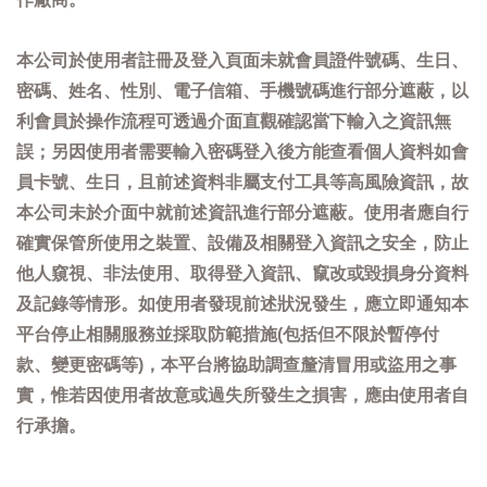
本公司於使用者註冊及登入頁面未就會員證件號碼、生日、
密碼、姓名、性別、電子信箱、手機號碼進行部分遮蔽，以
利會員於操作流程可透過介面直觀確認當下輸入之資訊無
誤；另因使用者需要輸入密碼登入後方能查看個人資料如會
員卡號、生日，且前述資料非屬支付工具等高風險資訊，故
本公司未於介面中就前述資訊進行部分遮蔽。使用者應自行
確實保管所使用之裝置、設備及相關登入資訊之安全，防止
他人窺視、非法使用、取得登入資訊、竄改或毀損身分資料
及記錄等情形。如使用者發現前述狀況發生，應立即通知本
平台停止相關服務並採取防範措施(包括但不限於暫停付
款、變更密碼等)，本平台將協助調查釐清冒用或盜用之事
實，惟若因使用者故意或過失所發生之損害，應由使用者自
行承擔。