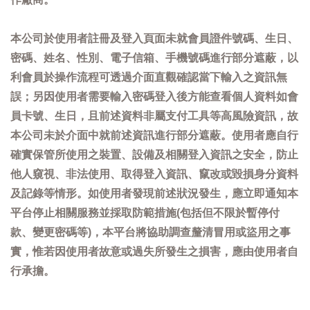
本公司於使用者註冊及登入頁面未就會員證件號碼、生日、
密碼、姓名、性別、電子信箱、手機號碼進行部分遮蔽，以
利會員於操作流程可透過介面直觀確認當下輸入之資訊無
誤；另因使用者需要輸入密碼登入後方能查看個人資料如會
員卡號、生日，且前述資料非屬支付工具等高風險資訊，故
本公司未於介面中就前述資訊進行部分遮蔽。使用者應自行
確實保管所使用之裝置、設備及相關登入資訊之安全，防止
他人窺視、非法使用、取得登入資訊、竄改或毀損身分資料
及記錄等情形。如使用者發現前述狀況發生，應立即通知本
平台停止相關服務並採取防範措施(包括但不限於暫停付
款、變更密碼等)，本平台將協助調查釐清冒用或盜用之事
實，惟若因使用者故意或過失所發生之損害，應由使用者自
行承擔。