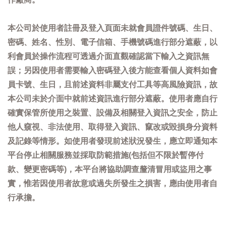
本公司於使用者註冊及登入頁面未就會員證件號碼、生日、
密碼、姓名、性別、電子信箱、手機號碼進行部分遮蔽，以
利會員於操作流程可透過介面直觀確認當下輸入之資訊無
誤；另因使用者需要輸入密碼登入後方能查看個人資料如會
員卡號、生日，且前述資料非屬支付工具等高風險資訊，故
本公司未於介面中就前述資訊進行部分遮蔽。使用者應自行
確實保管所使用之裝置、設備及相關登入資訊之安全，防止
他人窺視、非法使用、取得登入資訊、竄改或毀損身分資料
及記錄等情形。如使用者發現前述狀況發生，應立即通知本
平台停止相關服務並採取防範措施(包括但不限於暫停付
款、變更密碼等)，本平台將協助調查釐清冒用或盜用之事
實，惟若因使用者故意或過失所發生之損害，應由使用者自
行承擔。