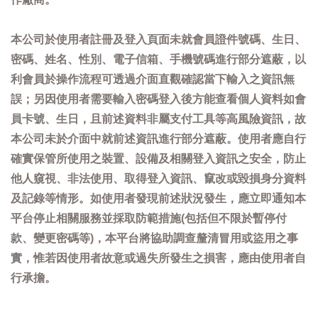
本公司於使用者註冊及登入頁面未就會員證件號碼、生日、
密碼、姓名、性別、電子信箱、手機號碼進行部分遮蔽，以
利會員於操作流程可透過介面直觀確認當下輸入之資訊無
誤；另因使用者需要輸入密碼登入後方能查看個人資料如會
員卡號、生日，且前述資料非屬支付工具等高風險資訊，故
本公司未於介面中就前述資訊進行部分遮蔽。使用者應自行
確實保管所使用之裝置、設備及相關登入資訊之安全，防止
他人窺視、非法使用、取得登入資訊、竄改或毀損身分資料
及記錄等情形。如使用者發現前述狀況發生，應立即通知本
平台停止相關服務並採取防範措施(包括但不限於暫停付
款、變更密碼等)，本平台將協助調查釐清冒用或盜用之事
實，惟若因使用者故意或過失所發生之損害，應由使用者自
行承擔。