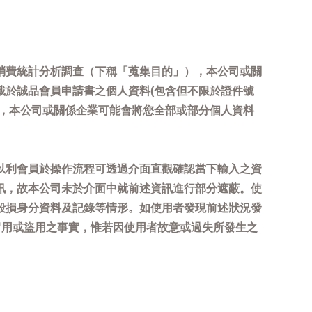
消費統計分析調查（下稱「蒐集目的」），本公司或關
載於誠品會員申請書之個人資料(包含但不限於證件號
內，本公司或關係企業可能會將您全部或部分個人資料
以利會員於操作流程可透過介面直觀確認當下輸入之資
訊，故本公司未於介面中就前述資訊進行部分遮蔽。使
毀損身分資料及記錄等情形。如使用者發現前述狀況發
冒用或盜用之事實，惟若因使用者故意或過失所發生之