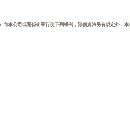
-798）向本公司或關係企業行使下列權利，除個資法另有規定外