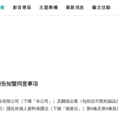
漫祭
影音專區
主題專欄
最新消息
藝文活動
護告知暨同意事項
份有限公司（下稱「本公司」）及關係企業（包括但不限於誠品
司）謹此依個人資料保護法（下稱「個資法」）第8條及第9條規