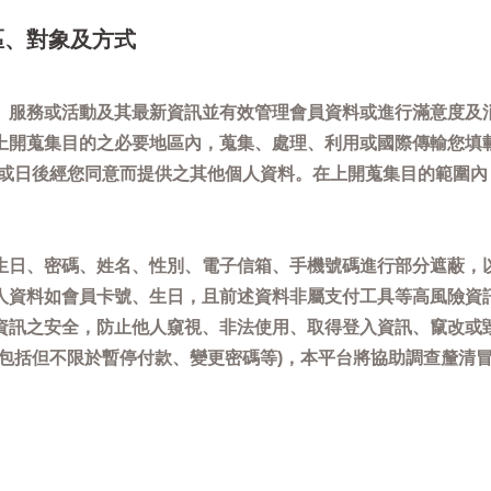
區、對象及方式
、服務或活動及其最新資訊並有效管理會員資料或進行滿意度及
上開蒐集目的之必要地區內，蒐集、處理、利用或國際傳輸您填
)或日後經您同意而提供之其他個人資料。在上開蒐集目的範圍
生日、密碼、姓名、性別、電子信箱、手機號碼進行部分遮蔽，
人資料如會員卡號、生日，且前述資料非屬支付工具等高風險資
資訊之安全，防止他人窺視、非法使用、取得登入資訊、竄改或
(包括但不限於暫停付款、變更密碼等)，本平台將協助調查釐清