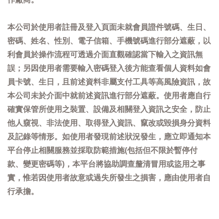
本公司於使用者註冊及登入頁面未就會員證件號碼、生日、
密碼、姓名、性別、電子信箱、手機號碼進行部分遮蔽，以
利會員於操作流程可透過介面直觀確認當下輸入之資訊無
誤；另因使用者需要輸入密碼登入後方能查看個人資料如會
員卡號、生日，且前述資料非屬支付工具等高風險資訊，故
本公司未於介面中就前述資訊進行部分遮蔽。使用者應自行
確實保管所使用之裝置、設備及相關登入資訊之安全，防止
他人窺視、非法使用、取得登入資訊、竄改或毀損身分資料
及記錄等情形。如使用者發現前述狀況發生，應立即通知本
平台停止相關服務並採取防範措施(包括但不限於暫停付
款、變更密碼等)，本平台將協助調查釐清冒用或盜用之事
實，惟若因使用者故意或過失所發生之損害，應由使用者自
行承擔。