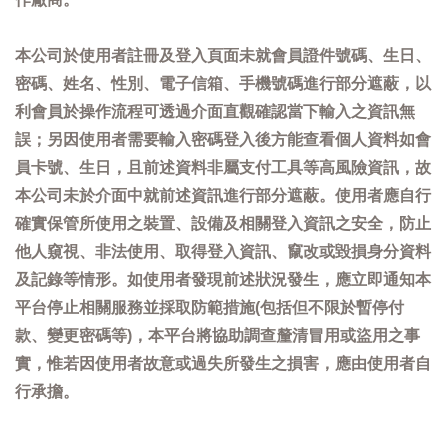
本公司於使用者註冊及登入頁面未就會員證件號碼、生日、
密碼、姓名、性別、電子信箱、手機號碼進行部分遮蔽，以
利會員於操作流程可透過介面直觀確認當下輸入之資訊無
誤；另因使用者需要輸入密碼登入後方能查看個人資料如會
員卡號、生日，且前述資料非屬支付工具等高風險資訊，故
本公司未於介面中就前述資訊進行部分遮蔽。使用者應自行
確實保管所使用之裝置、設備及相關登入資訊之安全，防止
他人窺視、非法使用、取得登入資訊、竄改或毀損身分資料
及記錄等情形。如使用者發現前述狀況發生，應立即通知本
平台停止相關服務並採取防範措施(包括但不限於暫停付
款、變更密碼等)，本平台將協助調查釐清冒用或盜用之事
實，惟若因使用者故意或過失所發生之損害，應由使用者自
行承擔。