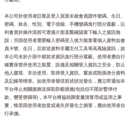
本公司於使用者註冊及登入頁面未就會員證件號碼、生日、
密碼、姓名、性別、電子信箱、手機號碼進行部分遮蔽，以
利會員於操作流程可透過介面直觀確認當下輸入之資訊無
誤；另因使用者需要輸入密碼登入後方能查看個人資料如會
員卡號、生日，且前述資料非屬支付工具等高風險資訊，故
本公司未於介面中就前述資訊進行部分遮蔽。使用者應自行
確實保管所使用之裝置、設備及相關登入資訊之安全，防止
他人窺視、非法使用、取得登入資訊、竄改或毀損身分資料
及記錄等情形。如使用者發現前述狀況發生，應立即通知本
平台停止相關服務並採取防範措施(包括但不限於暫停付
款、變更密碼等)，本平台將協助調查釐清冒用或盜用之事
實，惟若因使用者故意或過失所發生之損害，應由使用者自
行承擔。