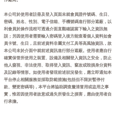
本公司於使用者註冊及登入頁面未就會員證件號碼、生日、
密碼、姓名、性別、電子信箱、手機號碼進行部分遮蔽，以
利會員於操作流程可透過介面直觀確認當下輸入之資訊無
誤；另因使用者需要輸入密碼登入後方能查看個人資料如會
員卡號、生日，且前述資料非屬支付工具等高風險資訊，故
本公司未於介面中就前述資訊進行部分遮蔽。使用者應自行
確實保管所使用之裝置、設備及相關登入資訊之安全，防止
他人窺視、非法使用、取得登入資訊、竄改或毀損身分資料
及記錄等情形。如使用者發現前述狀況發生，應立即通知本
平台停止相關服務並採取防範措施(包括但不限於暫停付
款、變更密碼等)，本平台將協助調查釐清冒用或盜用之事
實，惟若因使用者故意或過失所發生之損害，應由使用者自
行承擔。