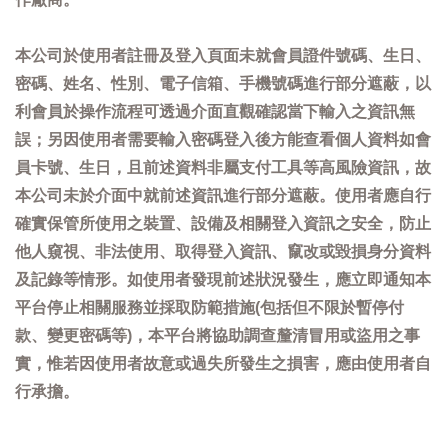
本公司於使用者註冊及登入頁面未就會員證件號碼、生日、
密碼、姓名、性別、電子信箱、手機號碼進行部分遮蔽，以
利會員於操作流程可透過介面直觀確認當下輸入之資訊無
誤；另因使用者需要輸入密碼登入後方能查看個人資料如會
員卡號、生日，且前述資料非屬支付工具等高風險資訊，故
本公司未於介面中就前述資訊進行部分遮蔽。使用者應自行
確實保管所使用之裝置、設備及相關登入資訊之安全，防止
他人窺視、非法使用、取得登入資訊、竄改或毀損身分資料
及記錄等情形。如使用者發現前述狀況發生，應立即通知本
平台停止相關服務並採取防範措施(包括但不限於暫停付
款、變更密碼等)，本平台將協助調查釐清冒用或盜用之事
實，惟若因使用者故意或過失所發生之損害，應由使用者自
行承擔。