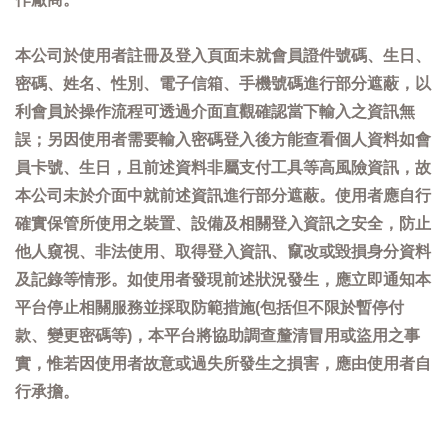
本公司於使用者註冊及登入頁面未就會員證件號碼、生日、
密碼、姓名、性別、電子信箱、手機號碼進行部分遮蔽，以
利會員於操作流程可透過介面直觀確認當下輸入之資訊無
誤；另因使用者需要輸入密碼登入後方能查看個人資料如會
員卡號、生日，且前述資料非屬支付工具等高風險資訊，故
本公司未於介面中就前述資訊進行部分遮蔽。使用者應自行
確實保管所使用之裝置、設備及相關登入資訊之安全，防止
他人窺視、非法使用、取得登入資訊、竄改或毀損身分資料
及記錄等情形。如使用者發現前述狀況發生，應立即通知本
平台停止相關服務並採取防範措施(包括但不限於暫停付
款、變更密碼等)，本平台將協助調查釐清冒用或盜用之事
實，惟若因使用者故意或過失所發生之損害，應由使用者自
行承擔。