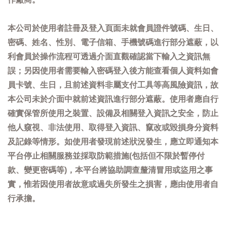
本公司於使用者註冊及登入頁面未就會員證件號碼、生日、
密碼、姓名、性別、電子信箱、手機號碼進行部分遮蔽，以
利會員於操作流程可透過介面直觀確認當下輸入之資訊無
誤；另因使用者需要輸入密碼登入後方能查看個人資料如會
員卡號、生日，且前述資料非屬支付工具等高風險資訊，故
本公司未於介面中就前述資訊進行部分遮蔽。使用者應自行
確實保管所使用之裝置、設備及相關登入資訊之安全，防止
他人窺視、非法使用、取得登入資訊、竄改或毀損身分資料
及記錄等情形。如使用者發現前述狀況發生，應立即通知本
平台停止相關服務並採取防範措施(包括但不限於暫停付
款、變更密碼等)，本平台將協助調查釐清冒用或盜用之事
實，惟若因使用者故意或過失所發生之損害，應由使用者自
行承擔。